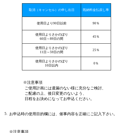
取消（キャンセル）の申し出日
既納料金払戻し率
使用日より90日以前
90％
使用日よりさかのぼり
45％
60日～89日の間
使用日よりさかのぼり
25％
11日～59日の間
使用日よりさかのぼり
0％
10日以内
※注意事項
ご使用計画には遺漏のない様に充分なご検討、
ご配慮の上、後日変更のないよう、
日程をお決めになってお申込ください。
5.
お申込時の使用目的欄には、催事内容を正確にご記入下さい。
※注意事項